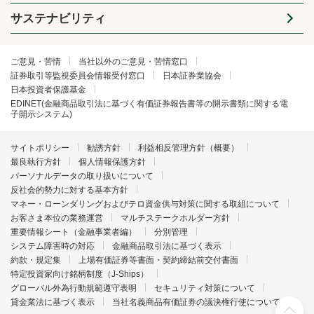
サステナビリティ
ご意見・苦情
当社以外のご意見・苦情窓口
証券取引等監視委員会情報受付窓口
日本証券業協会
日本投資者保護基金
EDINET(金融商品取引法に基づく有価証券報告書等の開示書類に関する電
子開示システム)
サイトポリシー
勧誘方針
利益相反管理方針（概要）
最良執行方針
個人情報保護方針
パーソナルデータの取り扱いについて
反社会的勢力に対する基本方針
マネー・ローンダリングおよびテロ資金供与対策に関する取組について
お客さま本位の業務運営
マルチステークホルダー方針
重要情報シート（金融事業者編）
分別管理
システム障害時の対応
金融商品取引法に基づく表示
約款・規定集
上場有価証券等書面・契約締結前交付書面
特定投資家向け銘柄制度（J-Ships）
グローバル外為行動規範遵守表明
セキュリティ対策について
貸金業法に基づく表示
当社名義商品有価証券の議決権行使について