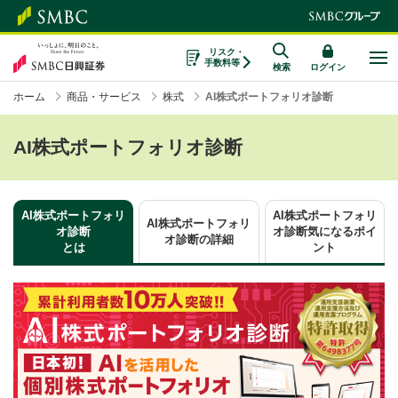
リスク・
手数料等
検索
ログイン
ホーム
商品・サービス
株式
AI株式ポートフォリオ診断
AI株式ポートフォリオ診断
AI株式ポートフォリ
AI株式ポートフォリ
AI株式ポートフォリ
オ診断
オ診断
気になるポイ
オ診断の詳細
とは
ント