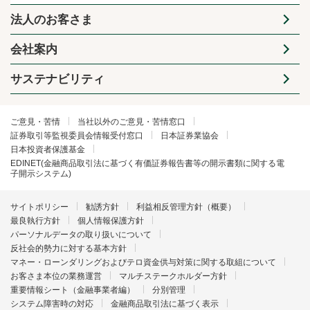
法人のお客さま
会社案内
サステナビリティ
ご意見・苦情
当社以外のご意見・苦情窓口
証券取引等監視委員会情報受付窓口
日本証券業協会
日本投資者保護基金
EDINET(金融商品取引法に基づく有価証券報告書等の開示書類に関する電
子開示システム)
サイトポリシー
勧誘方針
利益相反管理方針（概要）
最良執行方針
個人情報保護方針
パーソナルデータの取り扱いについて
反社会的勢力に対する基本方針
マネー・ローンダリングおよびテロ資金供与対策に関する取組について
お客さま本位の業務運営
マルチステークホルダー方針
重要情報シート（金融事業者編）
分別管理
システム障害時の対応
金融商品取引法に基づく表示