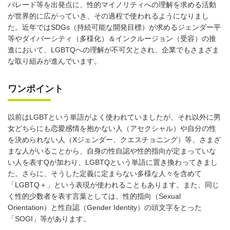
パレード等を出発点に、性的マイノリティへの理解を求める活動
が世界的に広がっていき、その過程で使われるようになりまし
た。近年ではSDGs（持続可能な開発目標）が求めるジェンダー平
等やダイバーシティ（多様化）＆インクルージョン（受容）の推
進において、LGBTQへの理解が不可欠とされ、企業でもさまざま
な取り組みが進んでいます。
ワンポイント
以前はLGBTという単語がよく使われていましたが、それ以外に男
女どちらにも恋愛感情を抱かない人（アセクシャル）や自分の性
を決められない人（Xジェンダー、クエスチョニング）等、さまざ
まな人がいることから、自身の性自認や性的指向が定まっていな
い人を表すQが加わり、LGBTQという単語に置き換わってきまし
た。さらに、そうした定義に定まらない多様な人々を含めて
「LGBTQ＋」という表現が使われることもあります。また、同じ
く性的少数者を表す言葉としては、性的指向（Sexual
Orientation）と性自認（Gender Identity）の頭文字をとった
「SOGI」等があります。