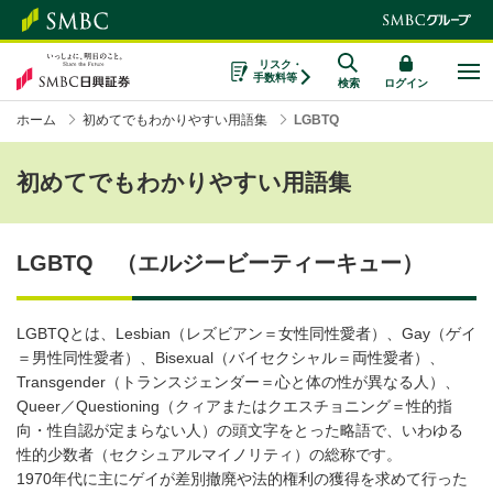
リスク・
手数料等
検索
ログイン
ホーム
初めてでもわかりやすい用語集
LGBTQ
初めてでもわかりやすい用語集
LGBTQ （エルジービーティーキュー）
LGBTQとは、Lesbian（レズビアン＝女性同性愛者）、Gay（ゲイ
＝男性同性愛者）、Bisexual（バイセクシャル＝両性愛者）、
Transgender（トランスジェンダー＝心と体の性が異なる人）、
Queer／Questioning（クィアまたはクエスチョニング＝性的指
向・性自認が定まらない人）の頭文字をとった略語で、いわゆる
性的少数者（セクシュアルマイノリティ）の総称です。
1970年代に主にゲイが差別撤廃や法的権利の獲得を求めて行った