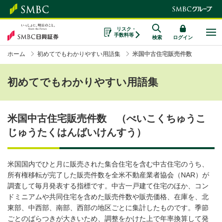
リスク・
手数料等
検索
ログイン
ホーム
初めてでもわかりやすい用語集
米国中古住宅販売件数
初めてでもわかりやすい用語集
米国中古住宅販売件数 （べいこくちゅうこ
じゅうたくはんばいけんすう）
米国国内でひと月に販売された集合住宅を含む中古住宅のうち、
所有権移転が完了した販売件数を全米不動産業者協会（NAR）が
調査して毎月発表する指標です。中古一戸建て住宅のほか、コン
ドミニアムや共同住宅を含めた販売件数や販売価格、在庫を、北
東部、中西部、南部、西部の地区ごとに集計したものです。季節
ごとのばらつきが大きいため、調整をかけた上で年率換算して発