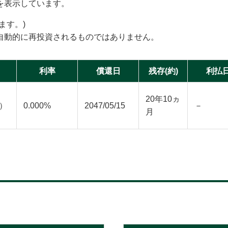
を表示しています。
ます。)
自動的に再投資されるものではありません。
利率
償還日
残存(約)
利払
20年10ヵ
）
0.000%
2047/05/15
－
月