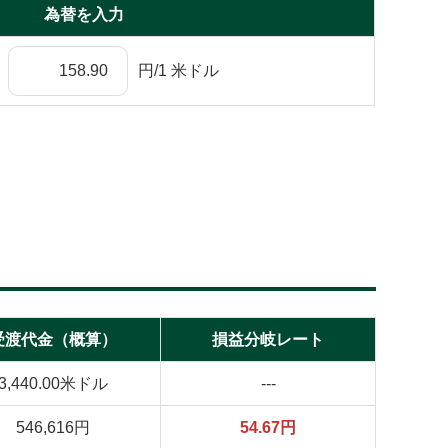
為替を入力
円/1 米ドル
受渡代金（概算）
損益分岐レート
3,440.00米ドル
---
546,616円
54.67円