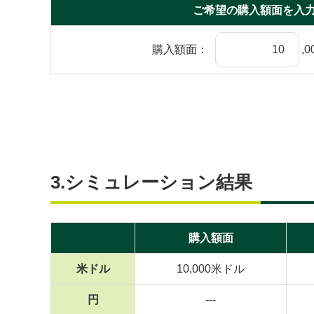
ご希望の購入額面を入
購入額面：
,
3.シミュレーション結果
購入額面
米ドル
10,000米ドル
円
---