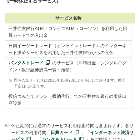
【一時休止するサービス】
サービス名称
三井住友銀行ATM／コンビニATM（ローソン）を利用した日
興カードでの入出金
日興イージートレード（オンライントレード）のインターネ
ット決済サービスを利用した三井住友銀行からの入金
バンク＆トレード
のサービス（即時出金・シングルログ
イン・銀行証券残高一覧・推移）
※
即時入金サービスは2025年10月23日より停止しております。再開
予定日は未定です。
投信つみたてプラン（収納代行）での三井住友銀行の引落口
座設定
※
休止期間には通常のサービス利用停止時間も含まれます。各サ
ービスの利用時間「
日興カード
」「
インターネット決済サ
ービス
」「
バンク＆トレード
」をご確認ください。