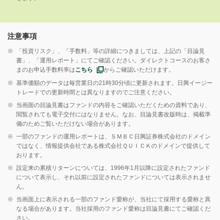
注意事項
※
「投資リスク」、「手数料」等の詳細につきましては、上記の「目論見
書」、「運用レポート」にてご確認ください。ダイレクトコースのお客さ
まのお申込手数料率は
こちら
からご確認いただけます。
※
基準価額のデータは毎営業日の21時30分頃に更新されます。日興イージー
トレードでの更新時間とは異なりますのでご注意ください。
※
当画面の目論見書はファンドの内容をご確認いただくための資料であり、
閲覧されても電子交付にはなりません。なお、目論見書改版時は、掲載準
備のためご覧いただけない場合があります。
※
一部のファンドの運用レポートは、ＳＭＢＣ日興証券株式会社のドメイン
ではなく、情報提供会社である株式会社ＱＵＩＣＫのドメインで提供して
おります。
※
設定来の累積リターンについては、1996年1月以降に設定されたファンド
について表示し、それ以前に設定されたファンドについては表示されませ
ん。
※
当画面上に表示される一部のファンド愛称が、当社にて採用する愛称と異
なる場合があります。当社採用のファンド愛称は目論見書にてご確認くだ
さい。