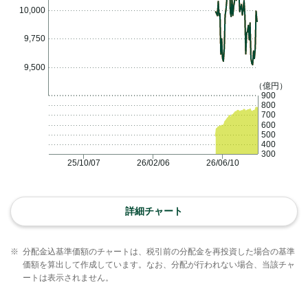
10,000
9,750
9,500
（億円）
900
800
700
600
500
400
300
25/10/07
26/02/06
26/06/10
詳細チャート
※
分配金込基準価額のチャートは、税引前の分配金を再投資した場合の基準
価額を算出して作成しています。なお、分配が行われない場合、当該チャ
ートは表示されません。