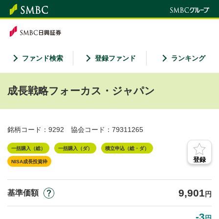
ファンド検索
登録ファンド
ランキング
成長戦略フォーカス・ジャパン
銘柄コード：9292
協会コード：79311265
一括購入（総）
一括購入（ダ）
積立申込（総・ダ）
登録
NISA成長投資枠
9,901
基準価額
円
-3
円