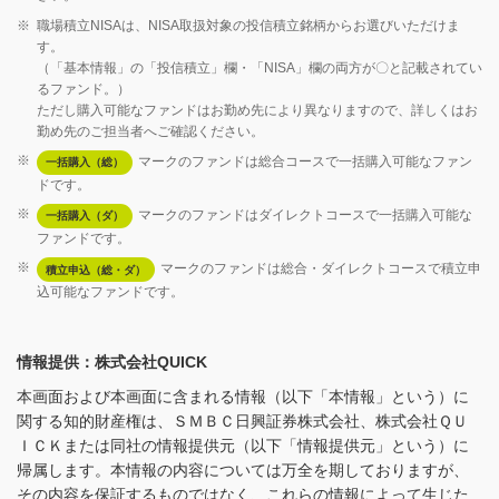
※
職場積立NISAは、NISA取扱対象の投信積立銘柄からお選びいただけま
す。
（「基本情報」の「投信積立」欄・「NISA」欄の両方が〇と記載されてい
るファンド。）
ただし購入可能なファンドはお勤め先により異なりますので、詳しくはお
勤め先のご担当者へご確認ください。
※
マークのファンドは総合コースで一括購入可能なファン
一括購入（総）
ドです。
※
マークのファンドはダイレクトコースで一括購入可能な
一括購入（ダ）
ファンドです。
※
マークのファンドは総合・ダイレクトコースで積立申
積立申込（総・ダ）
込可能なファンドです。
情報提供：株式会社QUICK
本画面および本画面に含まれる情報（以下「本情報」という）に
関する知的財産権は、ＳＭＢＣ日興証券株式会社、株式会社ＱＵ
ＩＣＫまたは同社の情報提供元（以下「情報提供元」という）に
帰属します。本情報の内容については万全を期しておりますが、
その内容を保証するものではなく、これらの情報によって生じた