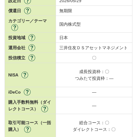
設定日
2026/05/29
償還日
無期限
カテゴリー／テーマ
国内株式型
投資地域
日本
運用会社
三井住友ＤＳアセットマネジメント
投信積立
〇
成長投資枠：
〇
NISA
つみたて投資枠：
―
iDeCo
―
購入手数料無料（ダイ
―
レクトコース）
取引可能コース（一括
総合コース：
〇
購入）
ダイレクトコース：
〇