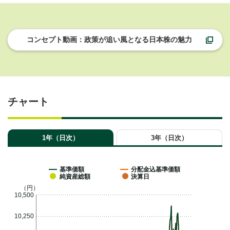
コンセプト動画：政策が追い風となる日本株の魅力
チャート
1年（日次）
3年（日次）
基準価額
分配金込基準価額
純資産総額
決算日
（円）
10,500
10,250