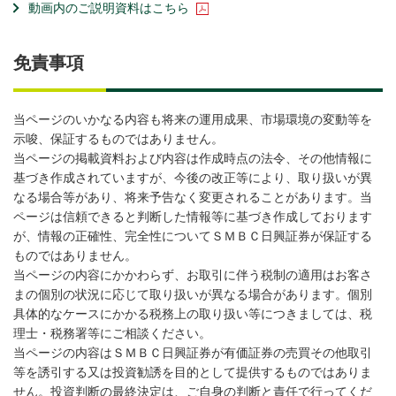
動画内のご説明資料はこちら
免責事項
当ページのいかなる内容も将来の運用成果、市場環境の変動等を
示唆、保証するものではありません。
当ページの掲載資料および内容は作成時点の法令、その他情報に
基づき作成されていますが、今後の改正等により、取り扱いが異
なる場合等があり、将来予告なく変更されることがあります。当
ページは信頼できると判断した情報等に基づき作成しております
が、情報の正確性、完全性についてＳＭＢＣ日興証券が保証する
ものではありません。
当ページの内容にかかわらず、お取引に伴う税制の適用はお客さ
まの個別の状況に応じて取り扱いが異なる場合があります。個別
具体的なケースにかかる税務上の取り扱い等につきましては、税
理士・税務署等にご相談ください。
当ページの内容はＳＭＢＣ日興証券が有価証券の売買その他取引
等を誘引する又は投資勧誘を目的として提供するものではありま
せん。投資判断の最終決定は、ご自身の判断と責任で行ってくだ