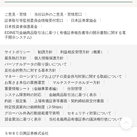
ご意見・苦情
当社以外のご意見・苦情窓口
証券取引等監視委員会情報受付窓口
日本証券業協会
日本投資者保護基金
EDINET(金融商品取引法に基づく有価証券報告書等の開示書類に関する電
子開示システム)
サイトポリシー
勧誘方針
利益相反管理方針（概要）
最良執行方針
個人情報保護方針
パーソナルデータの取り扱いについて
反社会的勢力に対する基本方針
マネー・ローンダリングおよびテロ資金供与対策に関する取組について
お客さま本位の業務運営
マルチステークホルダー方針
重要情報シート（金融事業者編）
分別管理
システム障害時の対応
金融商品取引法に基づく表示
約款・規定集
上場有価証券等書面・契約締結前交付書面
特定投資家向け銘柄制度（J-Ships）
グローバル外為行動規範遵守表明
セキュリティ対策について
貸金業法に基づく表示
当社名義商品有価証券の議決権行使について
ＳＭＢＣ日興証券株式会社