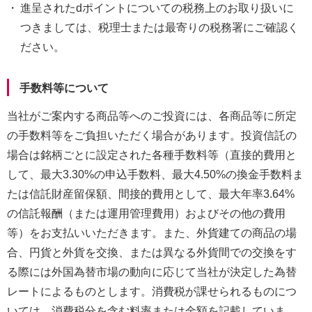
・
進呈されたdポイントについての税務上のお取り扱いに
つきましては、税理士または最寄りの税務署にご確認く
ださい。
手数料等について
当社がご案内する商品等へのご投資には、各商品等に所定
の手数料等をご負担いただく場合があります。投資信託の
場合は銘柄ごとに設定された各種手数料等（直接的費用と
して、最大3.30%の申込手数料、最大4.50%の換金手数料ま
たは信託財産留保額、間接的費用として、最大年率3.64%
の信託報酬（または運用管理費用）およびその他の費用
等）をお支払いいただきます。また、外貨建ての商品の場
合、円貨と外貨を交換、または異なる外貨間での交換をす
る際には外国為替市場の動向に応じて当社が決定した為替
レートによるものとします。消費税が課せられるものにつ
いては、消費税分を含む料率または金額を記載していま