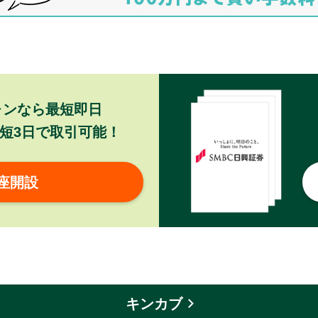
ォンなら最短即日
短3日で取引可能！
座開設
キンカブ