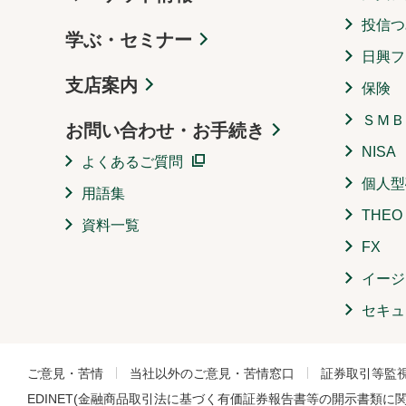
投信つ
学ぶ・セミナー
日興フ
支店案内
保険
ＳＭＢ
お問い合わせ・お手続き
NISA
よくあるご質問
個人型
用語集
THE
資料一覧
FX
イージ
セキュ
ご意見・苦情
当社以外のご意見・苦情窓口
証券取引等監
EDINET(金融商品取引法に基づく有価証券報告書等の開示書類に