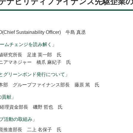
テナビリティファイナンス先駆企業
stainability Officer) 牛島 真丞
ゲームチェンジを読み解く」
値研究所長 足達 英一郎 氏
ニアマネジャー 橋爪 麻紀子 氏
ンとグリーンボンド発行について」
本部 グループファイナンス部長 藤原 篤 氏
の貢献」
経理資金部長 磯野 哲也 氏
ップ活動の取組み」
資推進部長 二上 名保子 氏