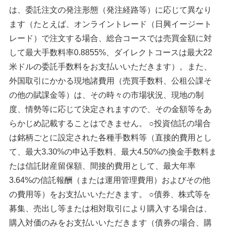
は、委託注文の発注形態（発注経路等）に応じて異なり
ます（たとえば、オンライントレード（日興イージート
レード）で注文する場合、総合コースでは売買金額に対
して最大手数料率0.8855%、ダイレクトコースは最大22
米ドルの委託手数料をお支払いいただきます）。また、
外国取引にかかる現地諸費用（売買手数料、公租公課そ
の他の賦課金等）は、その時々の市場状況、現地の制
度、情勢等に応じて決定されますので、その金額等をあ
らかじめ記載することはできません。 ○投資信託の場合
は銘柄ごとに設定された各種手数料等（直接的費用とし
て、最大3.30%の申込手数料、最大4.50%の換金手数料ま
たは信託財産留保額、間接的費用として、最大年率
3.64%の信託報酬（または運用管理費用）およびその他
の費用等）をお支払いいただきます。 ○債券、株式等を
募集、売出し等または相対取引により購入する場合は、
購入対価のみをお支払いいただきます（債券の場合、購