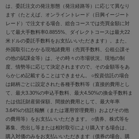
は、委託注文の発注形態（発注経路等）に応じて異なり
ます（たとえば、オンライントレード（日興イージート
レード）で注文する場合、総合コースでは売買金額に対
して最大手数料率0.8855%、ダイレクトコースは最大22
米ドルの委託手数料をお支払いいただきます）。また、
外国取引にかかる現地諸費用（売買手数料、公租公課そ
の他の賦課金等）は、その時々の市場状況、現地の制
度、情勢等に応じて決定されますので、その金額等をあ
らかじめ記載することはできません。 ○投資信託の場合
は銘柄ごとに設定された各種手数料等（直接的費用とし
て、最大3.30%の申込手数料、最大4.50%の換金手数料ま
たは信託財産留保額、間接的費用として、最大年率
3.64%の信託報酬（または運用管理費用）およびその他
の費用等）をお支払いいただきます。 ○債券、株式等を
募集、売出し等または相対取引により購入する場合は、
購入対価のみをお支払いいただきます（債券の場合、購