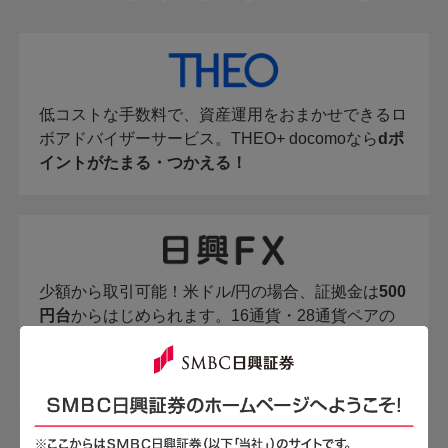
低コストな手数料で、資産運用をおまかせできるロ
ボアドバイザーサービス。THEO+ docomoなら
dポ
イントがたまる・つかえる！
少額から取引可能！米ドル/円の場合、証拠金は
500
円台
からはじめられます。16通貨・28通貨ペアの
お取引が可能です。
※
証拠金は為替レート1米ドル＝124.76円～149.75円の場合