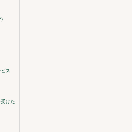
管）
ービス
を受けた