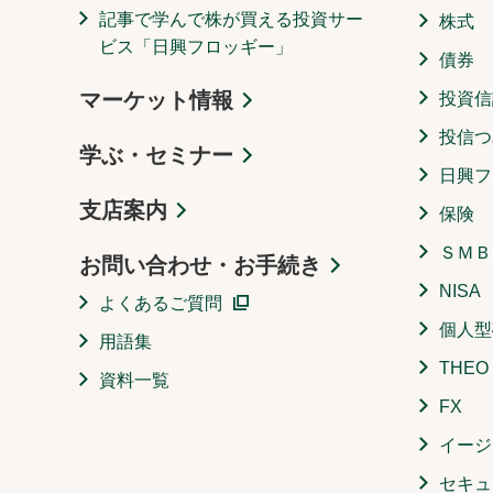
記事で学んで株が買える投資サー
株式
ビス「日興フロッギー」
債券
マーケット情報
投資信
投信つ
学ぶ・セミナー
日興フ
支店案内
保険
ＳＭＢ
お問い合わせ・お手続き
NISA
よくあるご質問
個人型
用語集
THE
資料一覧
FX
イージ
セキュ