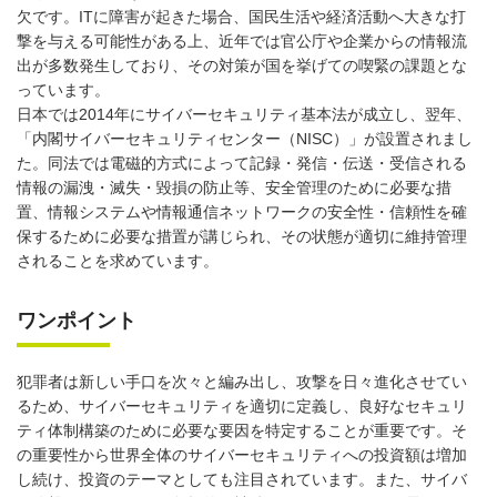
欠です。ITに障害が起きた場合、国民生活や経済活動へ大きな打
撃を与える可能性がある上、近年では官公庁や企業からの情報流
出が多数発生しており、その対策が国を挙げての喫緊の課題とな
っています。
日本では2014年にサイバーセキュリティ基本法が成立し、翌年、
「内閣サイバーセキュリティセンター（NISC）」が設置されまし
た。同法では電磁的方式によって記録・発信・伝送・受信される
情報の漏洩・滅失・毀損の防止等、安全管理のために必要な措
置、情報システムや情報通信ネットワークの安全性・信頼性を確
保するために必要な措置が講じられ、その状態が適切に維持管理
されることを求めています。
ワンポイント
犯罪者は新しい手口を次々と編み出し、攻撃を日々進化させてい
るため、サイバーセキュリティを適切に定義し、良好なセキュリ
ティ体制構築のために必要な要因を特定することが重要です。そ
の重要性から世界全体のサイバーセキュリティへの投資額は増加
し続け、投資のテーマとしても注目されています。また、サイバ