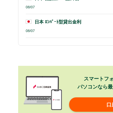
08/07
日本 ﾛﾝﾊﾞｰﾄ型貸出金利
08/07
スマートフ
パソコンなら最
口