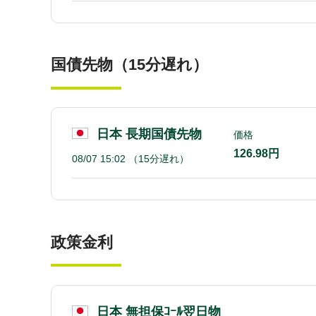
国債先物（15分遅れ）
日本 長期国債先物
価格
126.98円
08/07 15:02
（15分遅れ）
政策金利
日本 無担保ｺｰﾙ翌日物