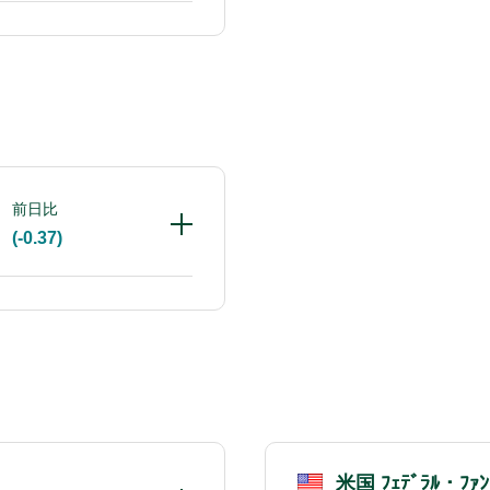
前日比
(-0.37)
米国 ﾌｪﾃﾞﾗﾙ・ﾌｧ