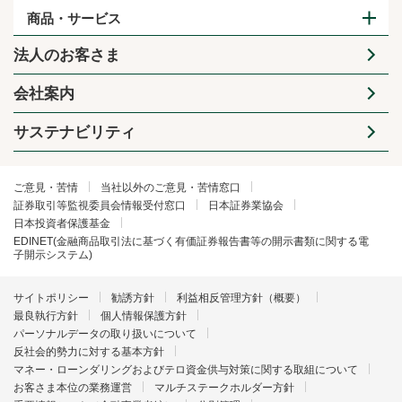
商品・サービス
法人のお客さま
会社案内
サステナビリティ
ご意見・苦情
当社以外のご意見・苦情窓口
証券取引等監視委員会情報受付窓口
日本証券業協会
日本投資者保護基金
EDINET(金融商品取引法に基づく有価証券報告書等の開示書類に関する電
子開示システム)
サイトポリシー
勧誘方針
利益相反管理方針（概要）
最良執行方針
個人情報保護方針
パーソナルデータの取り扱いについて
反社会的勢力に対する基本方針
マネー・ローンダリングおよびテロ資金供与対策に関する取組について
お客さま本位の業務運営
マルチステークホルダー方針