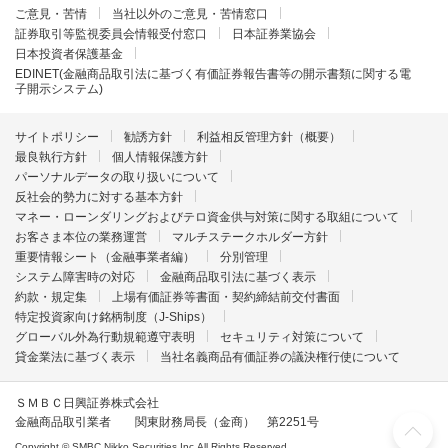
ご意見・苦情
当社以外のご意見・苦情窓口
証券取引等監視委員会情報受付窓口
日本証券業協会
日本投資者保護基金
EDINET(金融商品取引法に基づく有価証券報告書等の開示書類に関する電
子開示システム)
サイトポリシー
勧誘方針
利益相反管理方針（概要）
最良執行方針
個人情報保護方針
パーソナルデータの取り扱いについて
反社会的勢力に対する基本方針
マネー・ローンダリングおよびテロ資金供与対策に関する取組について
お客さま本位の業務運営
マルチステークホルダー方針
重要情報シート（金融事業者編）
分別管理
システム障害時の対応
金融商品取引法に基づく表示
約款・規定集
上場有価証券等書面・契約締結前交付書面
特定投資家向け銘柄制度（J-Ships）
グローバル外為行動規範遵守表明
セキュリティ対策について
貸金業法に基づく表示
当社名義商品有価証券の議決権行使について
ＳＭＢＣ日興証券株式会社
金融商品取引業者 関東財務局長（金商） 第2251号
Copyright © SMBC Nikko Securities Inc.All Rights Reserved.