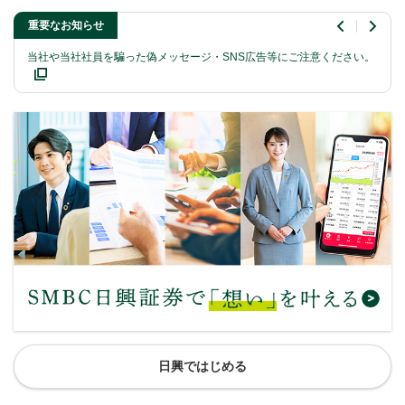
重要なお知らせ
さい。
東証の上場維持基準に関する経過措置終了～適合しない銘柄は上場廃止
当社
になる可能性があります～
日興ではじめる