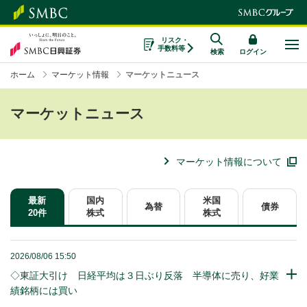
リスク・
手数料等
検索
ログイン
ホーム
マーケット情報
マーケットニュース
マーケットニュース
マーケット情報について
最新
国内
米国
為替
債券
20件
株式
株式
2026/08/06 15:50
◇東証大引け 日経平均は３日ぶり反落 半導体に売り、好業
績銘柄には買い