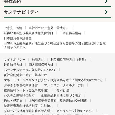
会社案内
サステナビリティ
ご意見・苦情
当社以外のご意見・苦情窓口
証券取引等監視委員会情報受付窓口
日本証券業協会
日本投資者保護基金
EDINET(金融商品取引法に基づく有価証券報告書等の開示書類に関する電
子開示システム)
サイトポリシー
勧誘方針
利益相反管理方針（概要）
最良執行方針
個人情報保護方針
パーソナルデータの取り扱いについて
反社会的勢力に対する基本方針
マネー・ローンダリングおよびテロ資金供与対策に関する取組について
お客さま本位の業務運営
マルチステークホルダー方針
重要情報シート（金融事業者編）
分別管理
システム障害時の対応
金融商品取引法に基づく表示
約款・規定集
上場有価証券等書面・契約締結前交付書面
特定投資家向け銘柄制度（J-Ships）
グローバル外為行動規範遵守表明
セキュリティ対策について