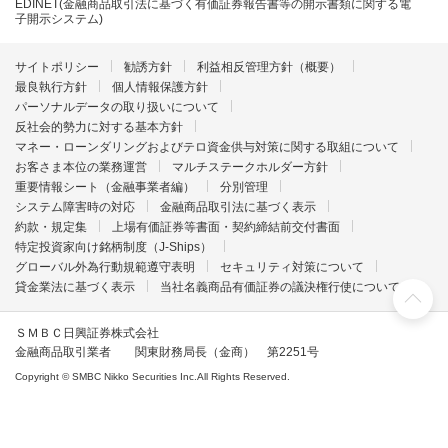
EDINET(金融商品取引法に基づく有価証券報告書等の開示書類に関する電
子開示システム)
サイトポリシー
勧誘方針
利益相反管理方針（概要）
最良執行方針
個人情報保護方針
パーソナルデータの取り扱いについて
反社会的勢力に対する基本方針
マネー・ローンダリングおよびテロ資金供与対策に関する取組について
お客さま本位の業務運営
マルチステークホルダー方針
重要情報シート（金融事業者編）
分別管理
システム障害時の対応
金融商品取引法に基づく表示
約款・規定集
上場有価証券等書面・契約締結前交付書面
特定投資家向け銘柄制度（J-Ships）
グローバル外為行動規範遵守表明
セキュリティ対策について
貸金業法に基づく表示
当社名義商品有価証券の議決権行使について
ＳＭＢＣ日興証券株式会社
金融商品取引業者 関東財務局長（金商） 第2251号
Copyright © SMBC Nikko Securities Inc.All Rights Reserved.