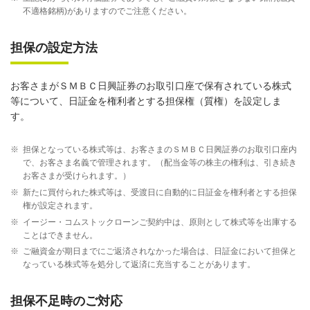
不適格銘柄)がありますのでご注意ください。
担保の設定方法
お客さまがＳＭＢＣ日興証券のお取引口座で保有されている株式
等について、日証金を権利者とする担保権（質権）を設定しま
す。
※
担保となっている株式等は、お客さまのＳＭＢＣ日興証券のお取引口座内
で、お客さま名義で管理されます。（配当金等の株主の権利は、引き続き
お客さまが受けられます。）
※
新たに買付られた株式等は、受渡日に自動的に日証金を権利者とする担保
権が設定されます。
※
イージー・コムストックローンご契約中は、原則として株式等を出庫する
ことはできません。
※
ご融資金が期日までにご返済されなかった場合は、日証金において担保と
なっている株式等を処分して返済に充当することがあります。
担保不足時のご対応