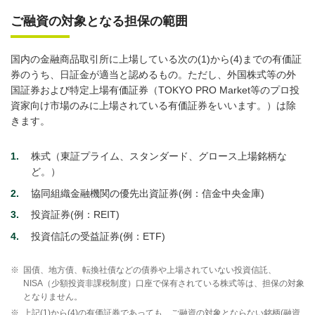
ご融資の対象となる担保の範囲
国内の金融商品取引所に上場している次の(1)から(4)までの有価証
券のうち、日証金が適当と認めるもの。ただし、外国株式等の外
国証券および特定上場有価証券（TOKYO PRO Market等のプロ投
資家向け市場のみに上場されている有価証券をいいます。）は除
きます。
1
株式（東証プライム、スタンダード、グロース上場銘柄な
ど。）
2
協同組織金融機関の優先出資証券(例：信金中央金庫)
3
投資証券(例：REIT)
4
投資信託の受益証券(例：ETF)
※
国債、地方債、転換社債などの債券や上場されていない投資信託、
NISA（少額投資非課税制度）口座で保有されている株式等は、担保の対象
となりません。
※
上記(1)から(4)の有価証券であっても、ご融資の対象とならない銘柄(融資