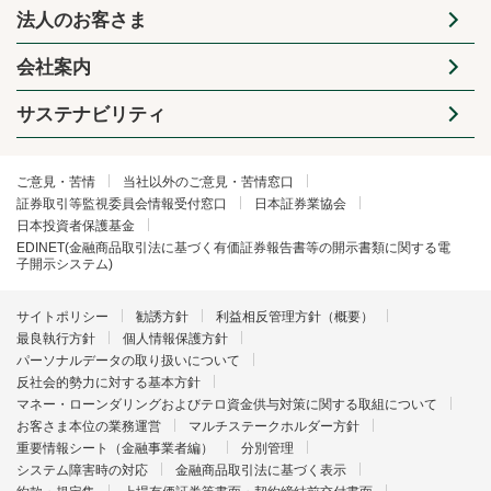
法人のお客さま
会社案内
サステナビリティ
ご意見・苦情
当社以外のご意見・苦情窓口
証券取引等監視委員会情報受付窓口
日本証券業協会
日本投資者保護基金
EDINET(金融商品取引法に基づく有価証券報告書等の開示書類に関する電
子開示システム)
サイトポリシー
勧誘方針
利益相反管理方針（概要）
最良執行方針
個人情報保護方針
パーソナルデータの取り扱いについて
反社会的勢力に対する基本方針
マネー・ローンダリングおよびテロ資金供与対策に関する取組について
お客さま本位の業務運営
マルチステークホルダー方針
重要情報シート（金融事業者編）
分別管理
システム障害時の対応
金融商品取引法に基づく表示