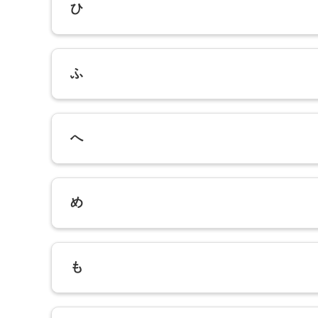
ひ
ふ
へ
め
も