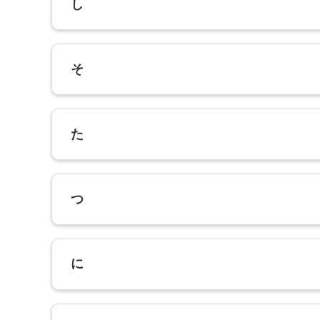
し
そ
た
つ
に