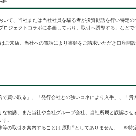
NSアカウントにおいて、当社または当社社員を騙る者が投資勧誘を行い
Quantsプロジェクトコラボに参画しており、取引へ誘導する」
またはご来店、当社への電話により書類をご請求いただき口座開
倍で買い取る」、「発行会社との強いコネにより入手」、「貴
うな勧誘、また当社や当社グループ会社、当社所属と誤認させ
ます。
※
株等の取引を案内することは 原則
としてありません。 ※特定