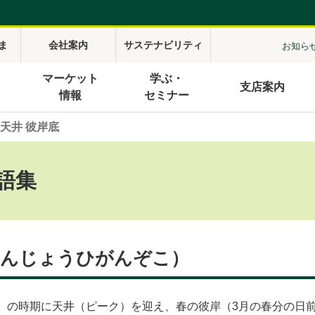
ま
会社案内
サステナビリティ
お知ら
マーケット
学ぶ・
支店案内
情報
セミナー
天井 彼岸底
語集
てんじょうひがんぞこ）
日）の時期に天井（ピーク）を迎え、春の彼岸（3月の春分の日