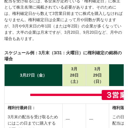
配当を受け取るには、各企業が定めている「権利確定日」に株主
として株主名簿に掲載されている必要があります。そのために
は、権利確定日から数えて3営業日前までに株式を購入しなければ
なりません。権利確定日は企業によって月や回数が異なります
が、3月や9月末日の年1回（または年2回）の企業が多くなってい
ます。大半の企業は月末ですが、3月20日、9月20日など、月中の
場合もあります。
スケジュール例：3月末（3/31：火曜日）に権利確定の銘柄の
場合
3月
3月
3月27日（金）
28日
29日
3
（土）
（日）
権利付最終日：
権利落
3月末の配当を受け取るため
この日に
―
―
にはこの日までに購入する
配当は