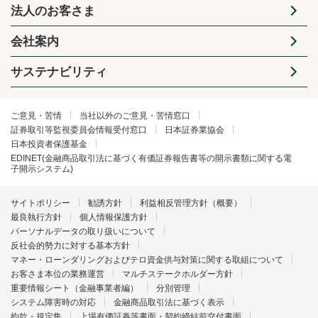
法人のお客さま
会社案内
サステナビリティ
ご意見・苦情
当社以外のご意見・苦情窓口
証券取引等監視委員会情報受付窓口
日本証券業協会
日本投資者保護基金
EDINET(金融商品取引法に基づく有価証券報告書等の開示書類に関する電
子開示システム)
サイトポリシー
勧誘方針
利益相反管理方針（概要）
最良執行方針
個人情報保護方針
パーソナルデータの取り扱いについて
反社会的勢力に対する基本方針
マネー・ローンダリングおよびテロ資金供与対策に関する取組について
お客さま本位の業務運営
マルチステークホルダー方針
重要情報シート（金融事業者編）
分別管理
システム障害時の対応
金融商品取引法に基づく表示
約款・規定集
上場有価証券等書面・契約締結前交付書面