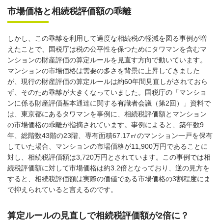
市場価格と相続税評価額の乖離
しかし、この乖離を利用して過度な相続税の軽減を図る事例が増
えたことで、国税庁は税の公平性を保つためにタワマンを含むマ
ンションの財産評価の算定ルールを見直す方向で動いています。
マンションの市場価格は需要の多さを背景に上昇してきました
が、現行の財産評価の算定ルールは約60年間見直しがされておら
ず、そのため乖離が大きくなっていました。国税庁の「マンショ
ンに係る財産評価基本通達に関する有識者会議（第2回）」資料で
は、東京都にあるタワマンを事例に、相続税評価額とマンション
の市場価格の乖離が指摘されています。事例によると、築年数9
年、総階数43階の23階、専有面積67.17㎡のマンション一戸を保有
していた場合、マンションの市場価格が11,900万円であることに
対し、相続税評価額は3,720万円とされています。この事例では相
続税評価額に対して市場価格は約3.2倍となっており、逆の見方を
すると、相続税評価額は実際の価値である市場価格の3割程度にま
で抑えられていると言えるのです。
算定ルールの見直しで相続税評価額が2倍に？