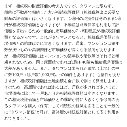
まず、相続税の財産評価の考え方ですが、タワマンに限らず、一
般的に不動産で相続した方が相続税評価額（相続税算出に必要な
財産の評価額）は小さくなります。 1億円の現預金はそのまま1億
円が相続税評価額となりますが、不動産は路線価等を利用して評
価額を算出するため一般的に市場価格の7～8割程度が相続税評価
額となるからです。これがタワマンとなると、相続税評価額と市
場価格との乖離は更に大きくなります。通常、マンションは築年
数が浅いものや高層階ほど市場価格が高くなる傾向があります
が、相続税評価額にはマンションの築年数や階数等はそれほど考
慮されないため、同じ床面積であれば1階も40階も相続税評価額は
大差がありません。また、タワマンは限られた敷地（土地）の中
に数100戸（総戸数1,000戸以上の物件もあります）も物件があり
ますが、相続税評価額は土地面積を全戸数で割って算出します。
そのため、高層階であればあるほど、戸数が多ければ多いほど、
市場価格に比して一戸あたりの相続税評価額は小さくなります。
この相続税評価額と市場価格との乖離が特に大きくなる傾向のあ
るタワマンを購入（保有）して相続税の軽減を図ることを一般的
に “タワマン節税”と呼び、富裕層の相続税対策として広く利用さ
れてきました。