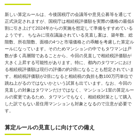
新しい算定ルールは、今後国税庁の会議等や意見公募等を通じて
正式決定されますが、国税庁は相続税評価額を実際の価格の最低6
割に引き上げて2024年からの実施を想定して準備をすすめている
ようです。 ちなみに現在議論されている見直し案は、築年数、総
階数、所在階数、面積の4つと市場価格との乖離を考慮した算定ル
ールになっています。そのためマンションの中でもタワマンは戸
数が多く高層階であることから、今回の見直しで相続税評価額が
大きく上昇する可能性があります。特に、都内のタワマンにおけ
る相続税評価額は現行の評価の約2倍になることも想定されていま
す。相続税評価額が2倍になると相続税の負担も数100万円単位で
跳ね上がるのではないかという試算も出ています。なお、今回の
見直しの対象はタワマンだけではなく、マンション1室の算定ルー
ルの変更であるため、タワマンでもなく、相続税対策として購入
した訳でもない居住用マンションも対象となるので注意が必要で
す。
算定ルールの見直しに向けての備え