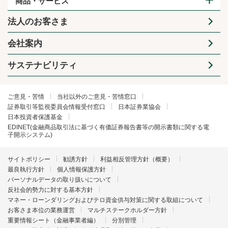
商品・サービス
法人のお客さま
会社案内
サステナビリティ
ご意見・苦情
当社以外のご意見・苦情窓口
証券取引等監視委員会情報受付窓口
日本証券業協会
日本投資者保護基金
EDINET(金融商品取引法に基づく有価証券報告書等の開示書類に関する電
子開示システム)
サイトポリシー
勧誘方針
利益相反管理方針（概要）
最良執行方針
個人情報保護方針
パーソナルデータの取り扱いについて
反社会的勢力に対する基本方針
マネー・ローンダリングおよびテロ資金供与対策に関する取組について
お客さま本位の業務運営
マルチステークホルダー方針
重要情報シート（金融事業者編）
分別管理