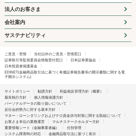
法人のお客さま
会社案内
サステナビリティ
ご意見・苦情
当社以外のご意見・苦情窓口
証券取引等監視委員会情報受付窓口
日本証券業協会
日本投資者保護基金
EDINET(金融商品取引法に基づく有価証券報告書等の開示書類に関する電
子開示システム)
サイトポリシー
勧誘方針
利益相反管理方針（概要）
最良執行方針
個人情報保護方針
パーソナルデータの取り扱いについて
反社会的勢力に対する基本方針
マネー・ローンダリングおよびテロ資金供与対策に関する取組について
お客さま本位の業務運営
マルチステークホルダー方針
重要情報シート（金融事業者編）
分別管理
システム障害時の対応
金融商品取引法に基づく表示