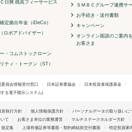
Ｃ日興 残高フィーサービス
ＳＭＢＣグループ連携サ
お手続き・送付書類
確定拠出年金（iDeCo）
キャンペーン
O（ロボアドバイザー）
オンライン面談のご案内
お客さま
ー・コムストックローン
リティ・トークン（ST）
視委員会情報受付窓口
日本証券業協会
日本投資者保護基金
関する電子開示システム)
最良執行方針
個人情報保護方針
パーソナルデータの取り扱いに
ついて
お客さま本位の業務運営
マルチステークホルダー方針
・規定集
上場有価証券等書面・契約締結前交付書面
特定投資家向