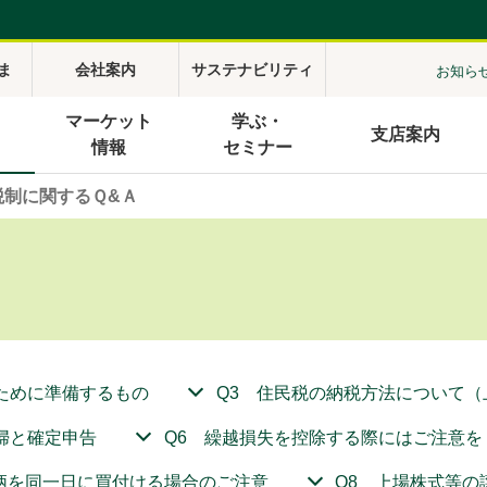
ま
会社案内
サステナビリティ
お知ら
マーケット
学ぶ・
支店案内
情報
セミナー
税制に関するＱ&Ａ
ために準備するもの
Q3 住民税の納税方法について（
婦と確定申告
Q6 繰越損失を控除する際にはご注意を
柄を同一日に買付ける場合のご注意
Q8 上場株式等