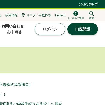
せ
採用情報
リスク・
手数料等
English
よくあるご質問
検索
お問い合わせ・
ログイン
口座開設
お手続き
上場株式等譲渡益）
！！
の譲渡損失の繰越手続きを失念した場合