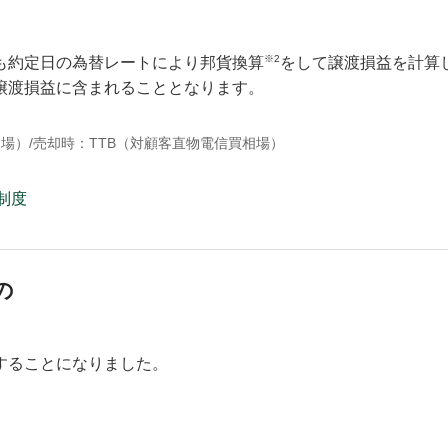
※2
も約定日の為替レートにより邦貨換算
をして譲渡損益を計算
譲渡損益に含まれることとなります。
場）/売却時：TTB（対顧客直物電信買相場）
制度
の
することになりました。