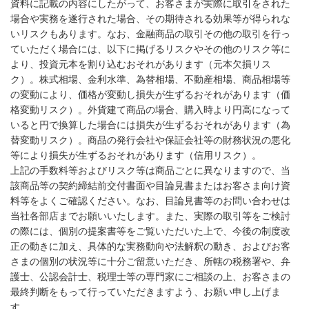
資料に記載の内容にしたがって、お客さまが実際に取引をされた
場合や実務を遂行された場合、その期待される効果等が得られな
いリスクもあります。なお、金融商品の取引その他の取引を行っ
ていただく場合には、以下に掲げるリスクやその他のリスク等に
より、投資元本を割り込むおそれがあります（元本欠損リス
ク）。株式相場、金利水準、為替相場、不動産相場、商品相場等
の変動により、価格が変動し損失が生ずるおそれがあります（価
格変動リスク）。外貨建て商品の場合、購入時より円高になって
いると円で換算した場合には損失が生ずるおそれがあります（為
替変動リスク）。商品の発行会社や保証会社等の財務状況の悪化
等により損失が生ずるおそれがあります（信用リスク）。
上記の手数料等およびリスク等は商品ごとに異なりますので、当
該商品等の契約締結前交付書面や目論見書またはお客さま向け資
料等をよくご確認ください。なお、目論見書等のお問い合わせは
当社各部店までお願いいたします。また、実際の取引等をご検討
の際には、個別の提案書等をご覧いただいた上で、今後の制度改
正の動きに加え、具体的な実務動向や法解釈の動き、およびお客
さまの個別の状況等に十分ご留意いただき、所轄の税務署や、弁
護士、公認会計士、税理士等の専門家にご相談の上、お客さまの
最終判断をもって行っていただきますよう、お願い申し上げま
す。