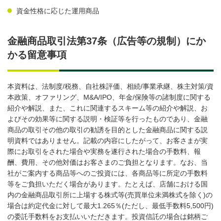
資金性格に応じた運用商品
金融商品取引法第37条（広告等の規制）にか
かる留意事項
本資料は、法制度/税務、自社株評価、相続/事業承継、株主対策/資
本政策、オファリング、M&A/IPO、年金/保険等の諸制度に関する
紹介や解説、また、これに関連するスキーム等の紹介や解説、お
よびその効果等に関する説明・検証等を行ったものであり、金融
商品の取引その他の取引の勧誘を目的とした金融商品に関する説
明資料ではありません。記載の内容にしたがって、お客さまが実
際にお取引をされた場合や実務を遂行された場合の手数料、報
酬、費用、その他対価はお客さまのご負担となります。なお、当
社がご案内する商品等へのご投資には、各商品等に所定の手数料
等をご負担いただく場合があります。たとえば、店舗における国
内の金融商品取引所に上場する株式等(売買単位未満株式を除く)の
場合は約定代金に対して最大1.265％(ただし、最低手数料5,500円)
の委託手数料をお支払いいただきます。投資信託の場合は銘柄ご