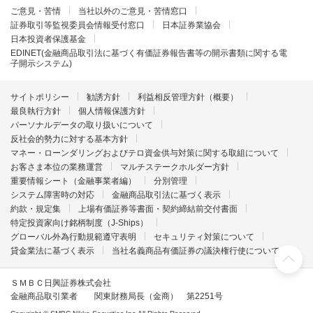
ご意見・苦情
当社以外のご意見・苦情窓口
証券取引等監視委員会情報受付窓口
日本証券業協会
日本投資者保護基金
EDINET(金融商品取引法に基づく有価証券報告書等の開示書類に関する電
子開示システム)
サイトポリシー
勧誘方針
利益相反管理方針（概要）
最良執行方針
個人情報保護方針
パーソナルデータの取り扱いについて
反社会的勢力に対する基本方針
マネー・ローンダリングおよびテロ資金供与対策に関する取組について
お客さま本位の業務運営
マルチステークホルダー方針
重要情報シート（金融事業者編）
分別管理
システム障害時の対応
金融商品取引法に基づく表示
約款・規定集
上場有価証券等書面・契約締結前交付書面
特定投資家向け銘柄制度（J-Ships）
グローバル外為行動規範遵守表明
セキュリティ対策について
貸金業法に基づく表示
当社名義商品有価証券の議決権行使について
ＳＭＢＣ日興証券株式会社
金融商品取引業者 関東財務局長（金商） 第2251号