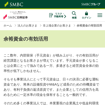
リスク・
手数料等
検索
ログイン
ホーム
法人のお客さま
非上場企業のお客さま
余裕資金の有効活用
余裕資金の有効活用
ここ数年、内部留保（手元資金）が積み上がり、その有効活用が
経営課題となるお客さまが増えています。手元資金が多くなるこ
とは企業にとって強みである一方、多過ぎると経営資金全体の効
率性が低下しかねません。
そもそも事業法人にとって手元資金は、日々の決済に必要な運転
資金であり、将来の設備投資やM&Aなど成長のための待機資金で
あり、有利子負債の返済原資です。また企業としての信用力を高
めるために一定水準の現金を保有することも一般的です。
そのため多くの事業法人では、本業重視の企業風土や低金利環境