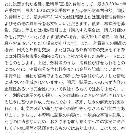
とに設定された各種手数料等(直接的費用として、最大3.30％の申
込手数料、最大4.50％の換金手数料または信託財産留保額、間接
的費用として、最大年率3.64％の信託報酬または運用管理費用お
よびその他の費用等をお支払いいただきます。債券、株式等を募
集、売出し等または相対取引により購入する場合は、購入対価の
みをお支払いいただきます(債券の場合、購入対価に別途、経過利
息をお支払いいただく場合があります)。また、外貨建ての商品の
場合、円貨と外貨を交換、または異なる外貨間での交換をする際
には外国為替市場の動向に応じて当社が決定した為替レートによ
るものとします。上記手数料等のうち、消費税が課せられるもの
については、消費税分を含む料率または金額を記載しています。
本資料は、当社が信頼できると判断した情報源から入手した情報
に基づいて作成されていますが、明示、黙示にかかわらず内容の
正確性あるいは完全性について保証するものではありません。ま
た、別段の表示のない限り、その作成時点において施行されてい
る法令に基づき作成したものであり、将来、法令の解釈が変更さ
れたり、制度の改正や新たな法令の施行等がなされる可能性もあ
ります。さらに、本資料に記載の内容は、一般的な事項を記載し
たものに過ぎないため、お客さまを取り巻くすべての状況に適合
してその効果等が発揮されるものではありません。このため、本