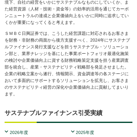
境下、自社の経営をいかにサステナブルなものにしていくか、ま
た経営資源（人材・技術・資金等）の効率的活用を通じてカーボ
ンニュートラルの達成と企業価値向上をいかに同時に追求してい
くかが重要になってくると考えます。
ＳＭＢＣ日興証券では、こうした経営課題に対応されるお客さま
を財務・非財務の両面から後方支援すべく、2024年にサステナブ
ルファイナンス発行支援などを担うサステナブル・ソリューショ
ン部と、業界ナレッジを基にした事業ポートフォリオ最適化施策
の検討や企業価値向上に資する財務戦略策定支援を担う産業調査
部を統合し、産業・サステナビリティ戦略部を発足させました。
企業の戦略立案から遂行、情報開示、資金調達等の各ステージに
おいて多面的にサポートするソリューションを拡充し、お客さま
のサステナビリティ経営の深化や企業価値向上に貢献してまいり
ます。
サステナブルファイナンス引受実績
2026年度
2025年度