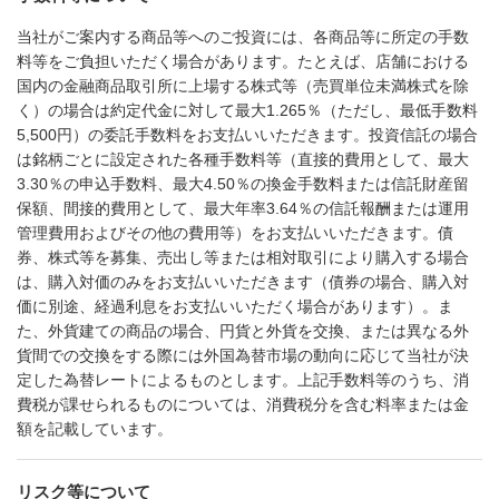
当社がご案内する商品等へのご投資には、各商品等に所定の手数
料等をご負担いただく場合があります。たとえば、店舗における
国内の金融商品取引所に上場する株式等（売買単位未満株式を除
く）の場合は約定代金に対して最大1.265％（ただし、最低手数料
5,500円）の委託手数料をお支払いいただきます。投資信託の場合
は銘柄ごとに設定された各種手数料等（直接的費用として、最大
3.30％の申込手数料、最大4.50％の換金手数料または信託財産留
保額、間接的費用として、最大年率3.64％の信託報酬または運用
管理費用およびその他の費用等）をお支払いいただきます。債
券、株式等を募集、売出し等または相対取引により購入する場合
は、購入対価のみをお支払いいただきます（債券の場合、購入対
価に別途、経過利息をお支払いいただく場合があります）。ま
た、外貨建ての商品の場合、円貨と外貨を交換、または異なる外
貨間での交換をする際には外国為替市場の動向に応じて当社が決
定した為替レートによるものとします。上記手数料等のうち、消
費税が課せられるものについては、消費税分を含む料率または金
額を記載しています。
リスク等について