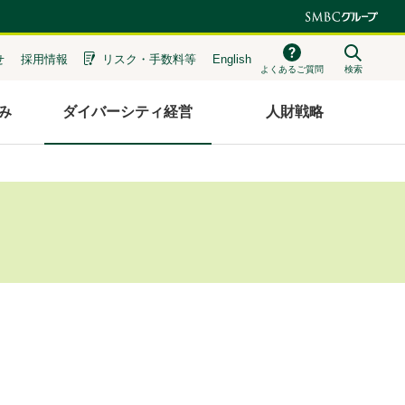
せ
採用情報
リスク・
手数料等
English
よくあるご質問
検索
み
ダイバーシティ経営
人財戦略
。