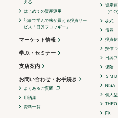
える
資産運
はじめての資産運用
（CIO
記事で学んで株が買える投資サー
株式
ビス「日興フロッギー」
債券
マーケット情報
投資信
投信つ
学ぶ・セミナー
日興フ
支店案内
保険
ＳＭＢ
お問い合わせ・お手続き
NISA
よくあるご質問
個人型
用語集
THE
資料一覧
FX