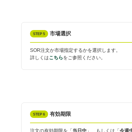
市場選択
STEP 5
SOR注文か市場指定するかを選択します。
詳しくは
こちら
をご参照ください。
有効期限
STEP 6
注文の有効期限を「
当日中
」、もしくは「
今週