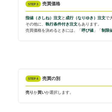
売買価格
STEP 3
指値（さしね）注文
と
成行（なりゆき）注文
で
その他に、
執行条件付き注文
もあります。
売買価格を決めるときには、「
呼び値
」「
制限
売買の別
STEP 4
売り
か
買い
か選択します。