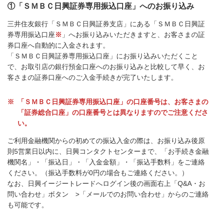
①「ＳＭＢＣ日興証券専用振込口座」へのお振り込み
三井住友銀行「ＳＭＢＣ日興証券支店」にある「ＳＭＢＣ日興証
券専用振込口座
※
」へお振り込みいただきますと、お客さまの証
券口座へ自動的に入金されます。
「ＳＭＢＣ日興証券専用振込口座」にお振り込みいただくこと
で、お取引店の銀行預金口座へのお振り込みと比較して早く、お
客さまの証券口座へのご入金手続きが完了いたします。
※
「ＳＭＢＣ日興証券専用振込口座」の口座番号は、お客さまの
「証券総合口座」の口座番号とは異なりますのでご注意くださ
い。
ご利用金融機関からの初めての振込入金の際は、お振り込み後原
則5営業日以内に、日興コンタクトセンターまで、「お手続き金融
機関名」・「振込日」・「入金金額」・「振込手数料」をご連絡
ください。（振込手数料が0円の場合もご連絡ください。）
なお、日興イージートレードへログイン後の画面右上「Q&A・お
問い合わせ」ボタン >「メールでのお問い合わせ」からのご連絡
も可能です。