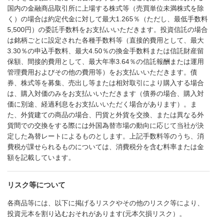
国内の金融商品取引所に上場する株式等（売買単位未満株式を除
く）の場合は約定代金に対して最大1.265％（ただし、最低手数料
5,500円）の委託手数料をお支払いいただきます。投資信託の場合
は銘柄ごとに設定された各種手数料等（直接的費用として、最大
3.30％の申込手数料、最大4.50％の換金手数料または信託財産留
保額、間接的費用として、最大年率3.64％の信託報酬または運用
管理費用およびその他の費用等）をお支払いいただきます。債
券、株式等を募集、売出し等または相対取引により購入する場合
は、購入対価のみをお支払いいただきます（債券の場合、購入対
価に別途、経過利息をお支払いいただく場合があります）。ま
た、外貨建ての商品の場合、円貨と外貨を交換、または異なる外
貨間での交換をする際には外国為替市場の動向に応じて当社が決
定した為替レートによるものとします。上記手数料等のうち、消
費税が課せられるものについては、消費税分を含む料率または金
額を記載しています。
リスク等について
各商品等には、以下に掲げるリスクやその他のリスク等により、
投資元本を割り込むおそれがあります(元本欠損リスク）。