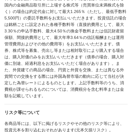
国内の金融商品取引所に上場する株式等（売買単位未満株式を除
く）の場合は約定代金に対して最大1.265％（ただし、最低手数料
5,500円）の委託手数料をお支払いいただきます。投資信託の場合
は銘柄ごとに設定された各種手数料等（直接的費用として、最大
3.30％の申込手数料、最大4.50％の換金手数料または信託財産留
保額、間接的費用として、最大年率3.64％の信託報酬または運用
管理費用およびその他の費用等）をお支払いいただきます。債
券、株式等を募集、売出し等または相対取引により購入する場合
は、購入対価のみをお支払いいただきます（債券の場合、購入対
価に別途、経過利息をお支払いいただく場合があります）。ま
た、外貨建ての商品の場合、円貨と外貨を交換、または異なる外
貨間での交換をする際には外国為替市場の動向に応じて当社が決
定した為替レートによるものとします。上記手数料等のうち、消
費税が課せられるものについては、消費税分を含む料率または金
額を記載しています。
リスク等について
各商品等には、以下に掲げるリスクやその他のリスク等により、
投資元本を割り込むおそれがあります(元本欠損リスク）。