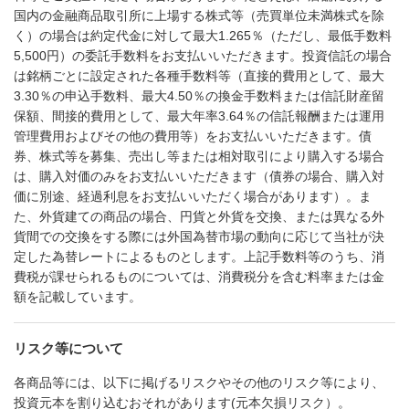
国内の金融商品取引所に上場する株式等（売買単位未満株式を除
く）の場合は約定代金に対して最大1.265％（ただし、最低手数料
5,500円）の委託手数料をお支払いいただきます。投資信託の場合
は銘柄ごとに設定された各種手数料等（直接的費用として、最大
3.30％の申込手数料、最大4.50％の換金手数料または信託財産留
保額、間接的費用として、最大年率3.64％の信託報酬または運用
管理費用およびその他の費用等）をお支払いいただきます。債
券、株式等を募集、売出し等または相対取引により購入する場合
は、購入対価のみをお支払いいただきます（債券の場合、購入対
価に別途、経過利息をお支払いいただく場合があります）。ま
た、外貨建ての商品の場合、円貨と外貨を交換、または異なる外
貨間での交換をする際には外国為替市場の動向に応じて当社が決
定した為替レートによるものとします。上記手数料等のうち、消
費税が課せられるものについては、消費税分を含む料率または金
額を記載しています。
リスク等について
各商品等には、以下に掲げるリスクやその他のリスク等により、
投資元本を割り込むおそれがあります(元本欠損リスク）。