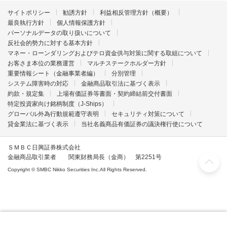
サイトポリシー
勧誘方針
利益相反管理方針（概要）
最良執行方針
個人情報保護方針
パーソナルデータの取り扱いについて
反社会的勢力に対する基本方針
マネー・ローンダリングおよびテロ資金供与対策に関する取組について
お客さま本位の業務運営
マルチステークホルダー方針
重要情報シート（金融事業者編）
分別管理
システム障害時の対応
金融商品取引法に基づく表示
約款・規定集
上場有価証券等書面・契約締結前交付書面
特定投資家向け銘柄制度（J-Ships）
グローバル外為行動規範遵守表明
セキュリティ対策について
貸金業法に基づく表示
当社名義商品有価証券の議決権行使について
ＳＭＢＣ日興証券株式会社
金融商品取引業者 関東財務局長（金商） 第2251号
Copyright © SMBC Nikko Securities Inc.All Rights Reserved.