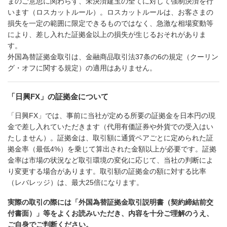
まのご意思に関わらず、未決済建玉の全てに対して強制決済を行
います（ロスカットルール）。ロスカットルールは、お客さまの
損失を一定の範囲に限定できるものではなく、急激な相場変動等
により、差し入れた証拠金以上の損失が生じるおそれがありま
す。
外国為替証拠金取引は、金融商品取引法37条の6の規定（クーリン
グ・オフに関する規定）の適用はありません。
「日興FX」の証拠金について
「日興FX」では、事前に当社が定める所要の証拠金を日本円の現
金で差し入れていただきます（代用有価証券や外貨での受入はい
たしません）。証拠金は、取引額に通貨ペアごとに定められた証
拠金率（最低4%）を乗じて算出された金額以上が必要です。証拠
金率は市場の状況など取引環境の変化に応じて、当社の判断によ
り変更する場合があります。取引額の証拠金の額に対する比率
（レバレッジ）は、最大25倍になります。
実際の取引の際には「外国為替証拠金取引説明書（契約締結前交
付書面）」等をよくお読みいただき、内容を十分ご理解のうえ、
ご自身でご判断ください。