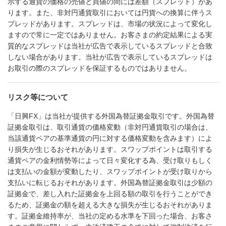
示する通貨の価格の売値と買値の間には差額（スプレッド）があ
ります。また、非対円通貨取引においては円貨への換算に伴うス
プレッドがあります。スプレッドは、市場の状況によって変化し
ますので常に一定ではありません。お客さまの約定結果による実
質的なスプレッドは当社が広告で表示しているスプレッドと合致
しない場合があります。当社が広告で表示しているスプレッドは
お取引の際のスプレッドを保証するものではありません。
リスク等について
「日興FX」は当社が提供する外国為替証拠金取引です。外国為替
証拠金取引は、取引通貨の価格変動（非対円通貨取引の場合は、
当該通貨ペアの基準通貨の円に対する価格変動を含みます）によ
り損失が生じるおそれがあります。スワップポイントは取引する
通貨ペアの金利情勢等によって日々変化する為、受け取りもしく
は支払いの金額が変動したり、スワップポイントが受け取りから
支払いに転じるおそれがあります。外国為替証拠金取引は少額の
証拠金で、差し入れた証拠金を上回る額の取引を行うことができ
るため、証拠金の額を超える大きな損失が生じるおそれがありま
す。証拠金維持率が、当社の定める水準を下回った場合、お客さ