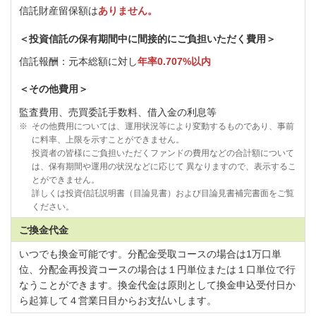
信託財産留保額は
ありません。
＜投資信託の保有期間中に間接的にご負担いただく費用＞
信託報酬：元本総額に対し
年率0.707%以内
＜その他費用＞
監査費用、売買委託手数料、借入金の利息等
※
その他費用については、運用状況等により変動するものであり、事前
に料率、上限を示すことができません。
投資者の皆様にご負担いただくファンドの費用などの合計額について
は、保有期間や運用の状況などに応じて 異なりますので、表示するこ
とができません。
詳しくは投資信託説明書（目論見書）および目論見書補完書面をご覧
ください。
ご換金代金
いつでも換金可能です。分配金受取コースの場合は1万口単
位、分配金再投資コースの場合は１円単位または１口単位で行
なうことができます。換金代金は原則として換金申込受付日か
ら起算して４営業日目からお支払いします。