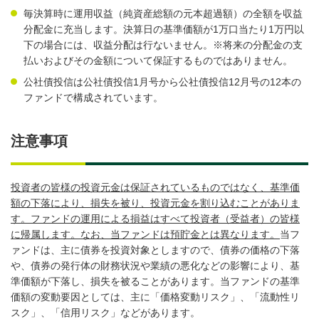
毎決算時に運用収益（純資産総額の元本超過額）の全額を収益
分配金に充当します。決算日の基準価額が1万口当たり1万円以
下の場合には、収益分配は行ないません。※将来の分配金の支
払いおよびその金額について保証するものではありません。
公社債投信は公社債投信1月号から公社債投信12月号の12本の
ファンドで構成されています。
注意事項
投資者の皆様の投資元金は保証されているものではなく、基準価
額の下落により、損失を被り、投資元金を割り込むことがありま
す。ファンドの運用による損益はすべて投資者（受益者）の皆様
に帰属します。なお、当ファンドは預貯金とは異なります。
当フ
ァンドは、主に債券を投資対象としますので、債券の価格の下落
や、債券の発行体の財務状況や業績の悪化などの影響により、基
準価額が下落し、損失を被ることがあります。当ファンドの基準
価額の変動要因としては、主に「価格変動リスク」、「流動性リ
スク」、「信用リスク」などがあります。