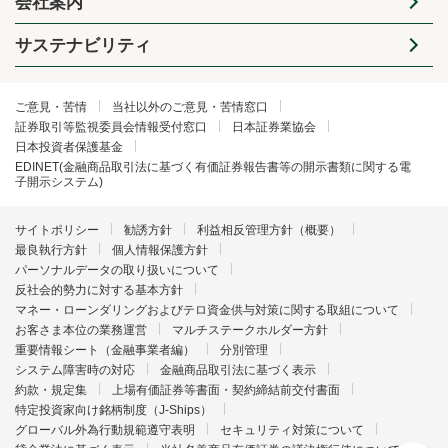
会社案内
サステナビリティ
ご意見・苦情
当社以外のご意見・苦情窓口
証券取引等監視委員会情報受付窓口
日本証券業協会
日本投資者保護基金
EDINET(金融商品取引法に基づく有価証券報告書等の開示書類に関する電
子開示システム)
サイトポリシー
勧誘方針
利益相反管理方針（概要）
最良執行方針
個人情報保護方針
パーソナルデータの取り扱いについて
反社会的勢力に対する基本方針
マネー・ローンダリングおよびテロ資金供与対策に関する取組について
お客さま本位の業務運営
マルチステークホルダー方針
重要情報シート（金融事業者編）
分別管理
システム障害時の対応
金融商品取引法に基づく表示
約款・規定集
上場有価証券等書面・契約締結前交付書面
特定投資家向け銘柄制度（J-Ships）
グローバル外為行動規範遵守表明
セキュリティ対策について