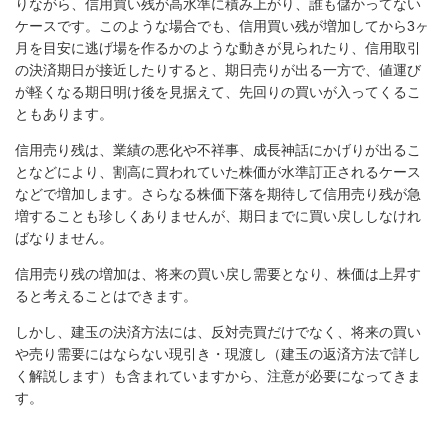
りながら、信用買い残が高水準に積み上がり、誰も儲かってない
ケースです。このような場合でも、信用買い残が増加してから3ヶ
月を目安に逃げ場を作るかのような動きが見られたり、信用取引
の決済期日が接近したりすると、期日売りが出る一方で、値運び
が軽くなる期日明け後を見据えて、先回りの買いが入ってくるこ
ともあります。
信用売り残は、業績の悪化や不祥事、成長神話にかげりが出るこ
となどにより、割高に買われていた株価が水準訂正されるケース
などで増加します。さらなる株価下落を期待して信用売り残が急
増することも珍しくありませんが、期日までに買い戻ししなけれ
ばなりません。
信用売り残の増加は、将来の買い戻し需要となり、株価は上昇す
ると考えることはできます。
しかし、建玉の決済方法には、反対売買だけでなく、将来の買い
や売り需要にはならない現引き・現渡し（建玉の返済方法で詳し
く解説します）も含まれていますから、注意が必要になってきま
す。