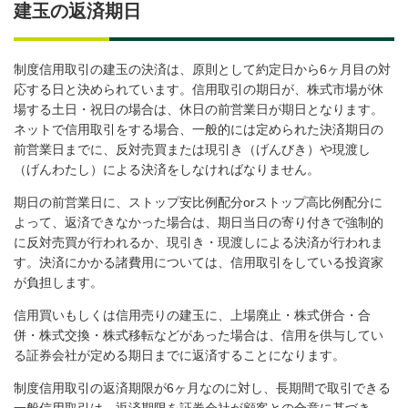
建玉の返済期日
制度信用取引の建玉の決済は、原則として約定日から6ヶ月目の対
応する日と決められています。信用取引の期日が、株式市場が休
場する土日・祝日の場合は、休日の前営業日が期日となります。
ネットで信用取引をする場合、一般的には定められた決済期日の
前営業日までに、反対売買または現引き（げんびき）や現渡し
（げんわたし）による決済をしなければなりません。
期日の前営業日に、ストップ安比例配分orストップ高比例配分に
よって、返済できなかった場合は、期日当日の寄り付きで強制的
に反対売買が行われるか、現引き・現渡しによる決済が行われま
す。決済にかかる諸費用については、信用取引をしている投資家
が負担します。
信用買いもしくは信用売りの建玉に、上場廃止・株式併合・合
併・株式交換・株式移転などがあった場合は、信用を供与してい
る証券会社が定める期日までに返済することになります。
制度信用取引の返済期限が6ヶ月なのに対し、長期間で取引できる
一般信用取引は、返済期限を証券会社が顧客との合意に基づき、