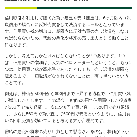
信用取引を利用して建てた買い建玉や売り建玉は、6ヶ月以内（制
度信用の場合）に反対売買をして決済するルールとなっていま
す。信用買い残の増加は、期限内に反対売買の売り決済をしなけ
ればならないため、需給の悪化や将来の売り圧力として働くこと
になります。
しかし、考えておかなければならないことが2つあります。1つ
は、信用買いの増加は、人気のバロメーターだということ。もう1
つは、信用買い残が高水準であったとしても、売り返済の期限を
迎えるまで、一切返済がなされてないことは、有り得ないという
ことです。
例えば、株価が500円から600円まで上昇する過程で、信用買い残
が増加したとします。この場合、まず500円で信用買いした投資家
が550円で売り返済し、次に540円で買い直して580円で売り返済
し、さらに560円で買い直して600円で売るというように、信用買
いの回転売買が効いていると考える方が合理的です。
需給の悪化や将来の売り圧力として懸念されるのは、株価が下が