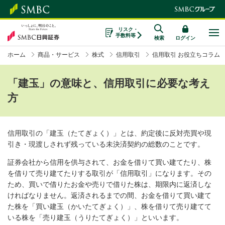
リスク・
手数料等
検索
ログイン
ホーム
商品・サービス
株式
信用取引
信用取引 お役立ちコラム
「建玉」の意味と、信用取引に必要な考え
方
信用取引の「建玉（たてぎょく）」とは、約定後に反対売買や現
引き・現渡しされず残っている未決済契約の総数のことです。
証券会社から信用を供与されて、お金を借りて買い建てたり、株
を借りて売り建てたりする取引が「信用取引」になります。その
ため、買いで借りたお金や売りで借りた株は、期限内に返済しな
ければなりません。返済されるまでの間、お金を借りて買い建て
た株を「買い建玉（かいたてぎょく）」、株を借りて売り建てて
いる株を「売り建玉（うりたてぎょく）」といいます。