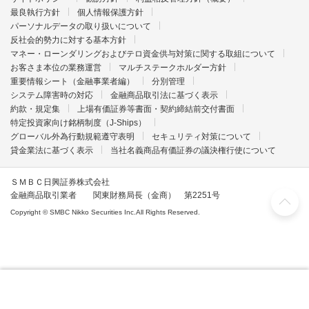
最良執行方針
個人情報保護方針
パーソナルデータの取り扱いについて
反社会的勢力に対する基本方針
マネー・ローンダリングおよびテロ資金供与対策に関する取組について
お客さま本位の業務運営
マルチステークホルダー方針
重要情報シート（金融事業者編）
分別管理
システム障害時の対応
金融商品取引法に基づく表示
約款・規定集
上場有価証券等書面・契約締結前交付書面
特定投資家向け銘柄制度（J-Ships）
グローバル外為行動規範遵守表明
セキュリティ対策について
貸金業法に基づく表示
当社名義商品有価証券の議決権行使について
ＳＭＢＣ日興証券株式会社
金融商品取引業者 関東財務局長（金商） 第2251号
Copyright © SMBC Nikko Securities Inc.All Rights Reserved.
ログインして
いますぐ
信用取引の
申し込みへ
口座開設