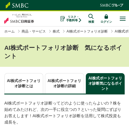
リスク・
手数料等
検索
ログイン
ホーム
商品・サービス
株式
AI株式ポートフォリオ診断
AI株式
AI株式ポートフォリオ診断 気になるポイ
ント
AI株式ポートフォリ
AI株式ポートフォリ
AI株式ポートフォリ
オ診断
気になるポイ
オ診断
とは
オ診断の詳細
ント
AI株式ポートフォリオ診断ってどのように使ったらよいの？株を
始めてみたけれど、次の一手に役立つの？といった疑問にずばり
お答えします！AI株式ポートフォリオ診断を活用して株式投資も
成長を。