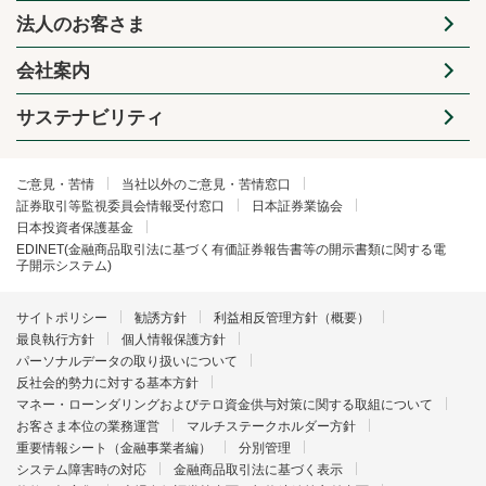
法人のお客さま
会社案内
サステナビリティ
ご意見・苦情
当社以外のご意見・苦情窓口
証券取引等監視委員会情報受付窓口
日本証券業協会
日本投資者保護基金
EDINET(金融商品取引法に基づく有価証券報告書等の開示書類に関する電
子開示システム)
サイトポリシー
勧誘方針
利益相反管理方針（概要）
最良執行方針
個人情報保護方針
パーソナルデータの取り扱いについて
反社会的勢力に対する基本方針
マネー・ローンダリングおよびテロ資金供与対策に関する取組について
お客さま本位の業務運営
マルチステークホルダー方針
重要情報シート（金融事業者編）
分別管理
システム障害時の対応
金融商品取引法に基づく表示