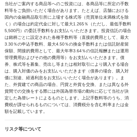
当社がご案内する商品等へのご投資には、各商品等に所定の手数
料等をご負担いただく場合があります。たとえば、店舗における
国内の金融商品取引所に上場する株式等（売買単位未満株式を除
く）の場合は約定代金に対して最大1.265％（ただし、最低手数料
5,500円）の委託手数料をお支払いいただきます。投資信託の場合
は銘柄ごとに設定された各種手数料等（直接的費用として、最大
3.30％の申込手数料、最大4.50％の換金手数料または信託財産留
保額、間接的費用として、最大年率3.64％の信託報酬または運用
管理費用およびその他の費用等）をお支払いいただきます。債
券、株式等を募集、売出し等または相対取引により購入する場合
は、購入対価のみをお支払いいただきます（債券の場合、購入対
価に別途、経過利息をお支払いいただく場合があります）。ま
た、外貨建ての商品の場合、円貨と外貨を交換、または異なる外
貨間での交換をする際には外国為替市場の動向に応じて当社が決
定した為替レートによるものとします。上記手数料等のうち、消
費税が課せられるものについては、消費税分を含む料率または金
額を記載しています。
リスク等について