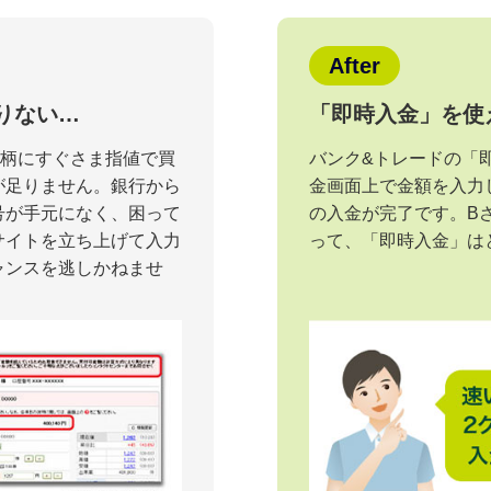
After
りない…
「即時入金」を使
銘柄にすぐさま指値で買
バンク&トレードの「
が足りません。銀行から
金画面上で金額を入力
号が手元になく、困って
の入金が完了です。B
サイトを立ち上げて入力
って、「即時入金」は
ャンスを逃しかねませ