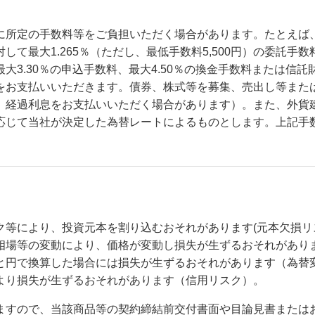
に所定の手数料等をご負担いただく場合があります。たとえば
て最大1.265％（ただし、最低手数料5,500円）の委託
3.30％の申込手数料、最大4.50％の換金手数料または信託
をお支払いいただきます。債券、株式等を募集、売出し等また
、経過利息をお支払いいただく場合があります）。また、外貨
応じて当社が決定した為替レートによるものとします。上記手
ク等により、投資元本を割り込むおそれがあります(元本欠損リ
相場等の変動により、価格が変動し損失が生ずるおそれがあり
と円で換算した場合には損失が生ずるおそれがあります（為替
より損失が生ずるおそれがあります（信用リスク）。
ますので、当該商品等の契約締結前交付書面や目論見書または