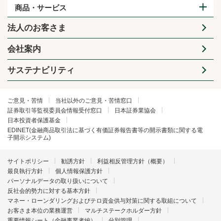
商品・サービス
法人のお客さま
会社案内
サステナビリティ
ご意見・苦情
当社以外のご意見・苦情窓口
証券取引等監視委員会情報受付窓口
日本証券業協会
日本投資者保護基金
EDINET(金融商品取引法に基づく有価証券報告書等の開示書類に関する電
子開示システム)
サイトポリシー
勧誘方針
利益相反管理方針（概要）
最良執行方針
個人情報保護方針
パーソナルデータの取り扱いについて
反社会的勢力に対する基本方針
マネー・ローンダリングおよびテロ資金供与対策に関する取組について
お客さま本位の業務運営
マルチステークホルダー方針
重要情報シート（金融事業者編）
分別管理