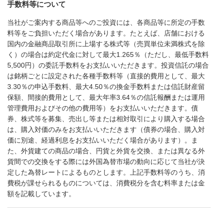
手数料等について
当社がご案内する商品等へのご投資には、各商品等に所定の手数
料等をご負担いただく場合があります。たとえば、店舗における
国内の金融商品取引所に上場する株式等（売買単位未満株式を除
く）の場合は約定代金に対して最大1.265％（ただし、最低手数料
5,500円）の委託手数料をお支払いいただきます。投資信託の場合
は銘柄ごとに設定された各種手数料等（直接的費用として、最大
3.30％の申込手数料、最大4.50％の換金手数料または信託財産留
保額、間接的費用として、最大年率3.64％の信託報酬または運用
管理費用およびその他の費用等）をお支払いいただきます。債
券、株式等を募集、売出し等または相対取引により購入する場合
は、購入対価のみをお支払いいただきます（債券の場合、購入対
価に別途、経過利息をお支払いいただく場合があります）。ま
た、外貨建ての商品の場合、円貨と外貨を交換、または異なる外
貨間での交換をする際には外国為替市場の動向に応じて当社が決
定した為替レートによるものとします。上記手数料等のうち、消
費税が課せられるものについては、消費税分を含む料率または金
額を記載しています。