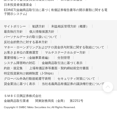
日本投資者保護基金
EDINET(金融商品取引法に基づく有価証券報告書等の開示書類に関する電
子開示システム)
サイトポリシー
勧誘方針
利益相反管理方針（概要）
最良執行方針
個人情報保護方針
パーソナルデータの取り扱いについて
反社会的勢力に対する基本方針
マネー・ローンダリングおよびテロ資金供与対策に関する取組について
お客さま本位の業務運営
マルチステークホルダー方針
重要情報シート（金融事業者編）
分別管理
システム障害時の対応
金融商品取引法に基づく表示
約款・規定集
上場有価証券等書面・契約締結前交付書面
特定投資家向け銘柄制度（J-Ships）
グローバル外為行動規範遵守表明
セキュリティ対策について
貸金業法に基づく表示
当社名義商品有価証券の議決権行使について
ＳＭＢＣ日興証券株式会社
金融商品取引業者 関東財務局長（金商） 第2251号
Copyright © SMBC Nikko Securities Inc.All Rights Reserved.