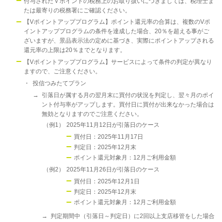
付与されたＶポイントの税務上のお取り扱いにつきましては、税理士ま
たは最寄りの税務署にご確認ください。
【Vポイントアッププログラム】ポイント還元率の合算は、複数のVポ
イントアッププログラムの条件を達成した場合、20％を超える事がご
ざいますが、景品表示法の定めに基づき、実際にポイントアップされる
還元率の上限は20％までとなります。
【Vポイントアッププログラム】サービスによって条件の判定が異なり
ますので、ご注意ください。
・
投信つみたてプラン
→
引落日が属する月の翌月末に買付の状況を判定し、翌々月のポイ
ント付与率がアップします。買付日に買付が出来なかった場合は
無効となりますのでご注意ください。
（例1）
2025年11月12日が引落日のケース
買付日：2025年11月17日
判定日：2025年12月末
ポイント還元対象月：12月ご利用金額
（例2）
2025年11月26日が引落日のケース
買付日：2025年12月1日
判定日：2025年12月末
ポイント還元対象月：12月ご利用金額
→
判定期間中（引落日～判定日）に2回以上支店移管をした場合