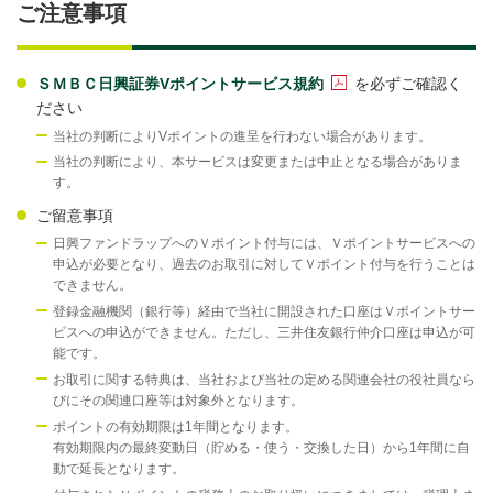
ご注意事項
ＳＭＢＣ日興証券Vポイントサービス規約
を必ずご確認く
ださい
当社の判断によりVポイントの進呈を行わない場合があります。
当社の判断により、本サービスは変更または中止となる場合がありま
す。
ご留意事項
日興ファンドラップへのＶポイント付与には、Ｖポイントサービスへの
申込が必要となり、過去のお取引に対してＶポイント付与を行うことは
できません。
登録金融機関（銀行等）経由で当社に開設された口座はＶポイントサー
ビスへの申込ができません。ただし、三井住友銀行仲介口座は申込が可
能です。
お取引に関する特典は、当社および当社の定める関連会社の役社員なら
びにその関連口座等は対象外となります。
ポイントの有効期限は1年間となります。
有効期限内の最終変動日（貯める・使う・交換した日）から1年間に自
動で延長となります。