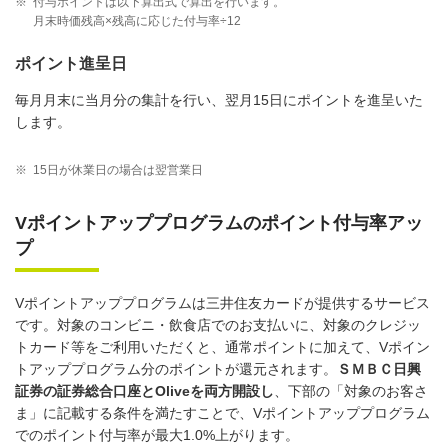
※
付与ポイントは以下算出式で算出を行います。
月末時価残高×残高に応じた付与率÷12
ポイント進呈日
毎月月末に当月分の集計を行い、翌月15日にポイントを進呈いた
します。
※
15日が休業日の場合は翌営業日
Vポイントアッププログラムのポイント付与率アッ
プ
Vポイントアッププログラムは三井住友カードが提供するサービス
です。対象のコンビニ・飲食店でのお支払いに、対象のクレジッ
トカード等をご利用いただくと、通常ポイントに加えて、Vポイン
トアッププログラム分のポイントが還元されます。
ＳＭＢＣ日興
証券の証券総合口座とOliveを両方開設し
、下部の「対象のお客さ
ま」に記載する条件を満たすことで、Vポイントアッププログラム
でのポイント付与率が最大1.0%上がります。