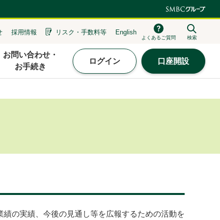
せ
採用情報
リスク・
手数料等
English
よくあるご質問
検索
お問い合わせ・
ログイン
口座開設
お手続き
状況、業績の実績、今後の見通し等を広報するための活動を