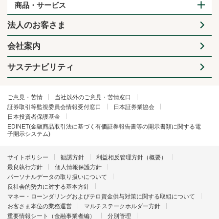
商品・サービス
法人のお客さま
会社案内
サステナビリティ
ご意見・苦情
当社以外のご意見・苦情窓口
証券取引等監視委員会情報受付窓口
日本証券業協会
日本投資者保護基金
EDINET(金融商品取引法に基づく有価証券報告書等の開示書類に関する電
子開示システム)
サイトポリシー
勧誘方針
利益相反管理方針（概要）
最良執行方針
個人情報保護方針
パーソナルデータの取り扱いについて
反社会的勢力に対する基本方針
マネー・ローンダリングおよびテロ資金供与対策に関する取組について
お客さま本位の業務運営
マルチステークホルダー方針
重要情報シート（金融事業者編）
分別管理